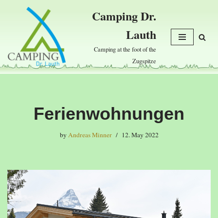
Camping Dr.
Skip
Lauth
to
content
Camping at the foot of the
Zugspitze
Ferienwohnungen
by
Andreas Minner
12. May 2022