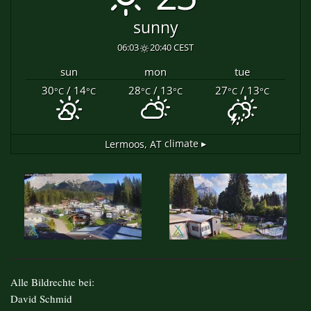
sunny
06:03
20:40 CEST
sun
mon
tue
30
/ 14
28
/ 13
27
/ 13
°C
°C
°C
°C
°C
°C
Lermoos, AT
climate ▸
Alle Bildrechte bei:
David Schmid