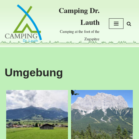
Camping Dr.
Skip
Lauth
to
content
Camping at the foot of the
Zugspitze
Umgebung