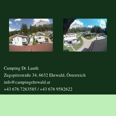
Camping Dr. Lauth
Zugspitzstraße 34, 6632 Ehrwald, Österreich
info@campingehrwald.at
+43 676 7263585 / +43 676 9582622
Alle Bildrechte bei:
David Schmid
Andreas Minner (minnimedia.de)