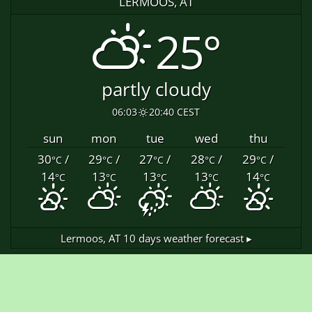
LERMOOS, AT
25°
partly cloudy
06:03
20:40 CEST
sun
mon
tue
wed
thu
30
/
29
/
27
/
28
/
29
/
°C
°C
°C
°C
°C
14
13
13
13
14
°C
°C
°C
°C
°C
Lermoos, AT
10 days weather forecast ▸